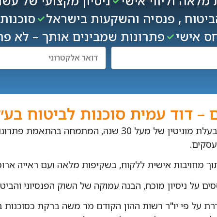
מלאה וליווי אישי
ניסיון מקצועי של עש
יטוח , פנסיה והשקעות בישראל
סוכנות
חס אישי
פתרונות שמבינים אותך – לא פת
 – דוד עמית סוכנות לביטוח בע״
סוכנות בוטיק בעלת מוניטין של מעל 30 שנה, המתמ
עסקים.
וך מחויבות אישית ללקוח, בשקיפות מלאה ועם ראייה ארוכ
סים על ניסיון מוכח, הבנה עמוקה של השוק הפנסיוני והביט
רת על פי יו"ר רשות ההון הקודם מר משה ברקת כסוכנות 